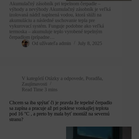
Akumulačný zásobník pri tepelnom čerpadle –
výhody a nevýhody Akumulačný zásobník je veľká
izolovaná nádrž naplnená vodou, ktorá slúži na
akumuláciu a následné uschovanie tepla pre
vykurovací systém. Funguje podobne ako veľká
termoska – akumuluje teplo vyrobené tepelným
čerpadlom (prípadne…
Od užívateľa
admin
July 8, 2025
V kategórií
Otázky a odpovede
,
Poradňa
,
Zaujímavosti
Read Time
3 mins
Chcem sa iba spýtať či je pravda že tepelné čerpadlo
sa zapína a pracuje až pri poklese vonkajšej teplota
pod 16 °C , a preto by mala byť montáž na severnú
stranu?