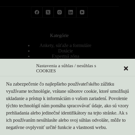
Kategórie
Ankety, súťaže a formuláre
Dotácie
Expertná zóna
Firmy
Nastavenia a súhlas / nesúhlas s
Nezaradené
COOKIES
Novinky
Ponuka produktov a riešení
Ponuka produktov a riešení
Na zabezpečenie čo najlepšieho používateľského zážitku
Poradňa
využívame technológie, vrátane súborov cookie, ktoré umožňujú
Produkty
ukladanie a prístup k informáciám o vašom zariadení. Povolenie
Produkty
Rezidenční tepelná čerpadla
týchto technológií nám pomáha spracovávať údaje, ako sú vzory
Správy
prehliadania alebo jedinečné identifikátory na tejto stránke. Ak s
Správy z EÚ a Európy
ich používaním nesúhlasíte alebo svoj súhlas odvoláte, môže to
Výber a návrh tepelných čerpadiel
Výrobcovia / značky
negatívne ovplyvniť určité funkcie a vlastnosti webu.
Zaujímavosti