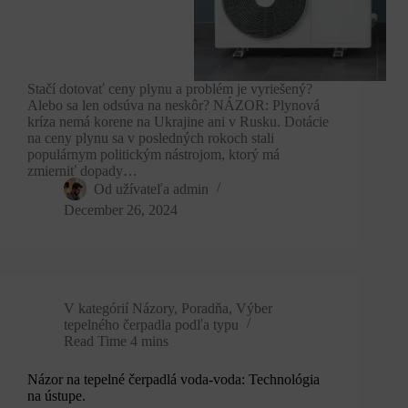
Stačí dotovať ceny plynu a problém je vyriešený?
Alebo sa len odsúva na neskôr? NÁZOR: Plynová
kríza nemá korene na Ukrajine ani v Rusku. Dotácie
na ceny plynu sa v posledných rokoch stali
populárnym politickým nástrojom, ktorý má
zmierniť dopady…
Od užívateľa
admin
December 26, 2024
V kategórií
Názory
,
Poradňa
,
Výber
tepelného čerpadla podľa typu
Read Time
4 mins
Názor na tepelné čerpadlá voda-voda: Technológia
na ústupe.