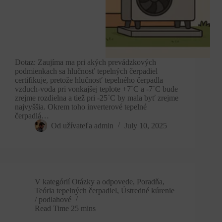
Dotaz: Zaujíma ma pri akých prevádzkových
podmienkach sa hlučnosť tepelných čerpadiel
certifikuje, pretože hlučnosť tepelného čerpadla
vzduch-voda pri vonkajšej teplote +7˚C a -7˚C bude
zrejme rozdielna a tiež pri -25˚C by mala byť zrejme
najvyššia. Okrem toho inverterové tepelné
čerpadlá…
Od užívateľa
admin
July 10, 2025
V kategórií
Otázky a odpovede
,
Poradňa
,
Teória tepelných čerpadiel
,
Ústredné kúrenie
/ podlahové
Read Time
25 mins