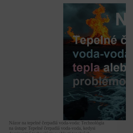
Názor na tepelné čerpadlá voda-voda: Technológia
na ústupe Tepelné čerpadlá voda-voda, kedysi