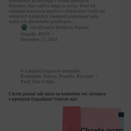
dominantná technológia v oblasti tepelných
čerpadiel, dnes zažíva ústup zo scény. Hoci ich
základná koncepcia spočíva v efektívnom využívaní
stabilných teplotných vlastností podzemnej vody,
realita ich dlhodobého používania…
Od užívateľa
Redakcia Tepelné
čerpadlo .INFO
December 15, 2024
V kategórií
Dopytové formuláre
,
Komentáre
,
Názory
,
Poradňa
,
Recenzie
Read Time
0 mins
Chcete poznať náš názor na konkrétnu vec súvisiacu
s tepelnými čerpadlami? Oslovte nás!