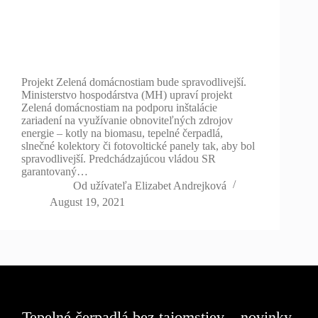
Projekt Zelená domácnostiam bude spravodlivejší.
Ministerstvo hospodárstva (MH) upraví projekt
Zelená domácnostiam na podporu inštalácie
zariadení na využívanie obnoviteľných zdrojov
energie – kotly na biomasu, tepelné čerpadlá,
slnečné kolektory či fotovoltické panely tak, aby bol
spravodlivejší. Predchádzajúcou vládou SR
garantovaný…
Od užívateľa
Elizabet Andrejková
August 19, 2021
Tepelné čerpadlá bez tajomstiev – novinky,