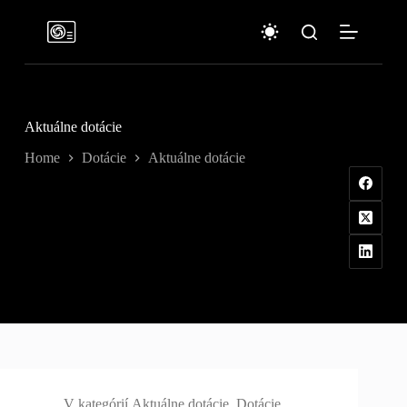
Skip
to
content
Aktuálne dotácie
Home
Dotácie
Aktuálne dotácie
V kategórií
Aktuálne dotácie
,
Dotácie
,