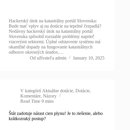
Hackerský útok na katastrálny portál Slovenska:
Bude mať vplyv aj na dotácie na tepelné čerpadlá?
Nedávny hackerský útok na katastrálny portál
Slovenska spôsobil rozsiahle problémy naprieč
viacerými sektormi. Úplné odstavenie systému má
okamžité dopady na fungovanie katastrálnych
odborov okresných úradov,…
Od užívateľa
admin
January 10, 2025
V kategórií
Aktuálne dotácie
,
Dotácie
,
Komentáre
,
Názory
Read Time
9 mins
Štát zadotuje nárast cien plynu! Je to riešenie, alebo
krátkozraký postup?