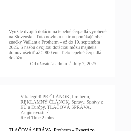
Využite dvojitú dotáciu na tepelné čerpadlá vyrobené
na Slovensku. Túto novinku na trhu ponúkajú obe
značky Vaillant a Protherm – až do 19. septembra
2025. S našou dvojitou dotáciou môžu majitelia
domov ušetriť až 5 800 eur. Tieto tepelné čerpadlá
dokážu…
Od užívateľa
admin
July 7, 2025
V kategórií
PR ČLÁNOK
,
Protherm
,
REKLAMNÝ ČLÁNOK
,
Správy
,
Správy z
EÚ a Európy
,
TLAČOVÁ SPRÁVA
,
Zaujímavosti
Read Time
2 mins
TLAČOVÁ SPRÁVA: Protherm – Experti zo