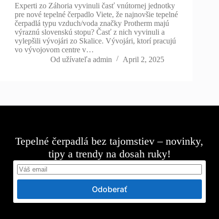
Experti zo Záhoria vyvinuli časť vnútornej jednotky
pre nové tepelné čerpadlo Viete, že najnovšie tepelné
čerpadlá typu vzduch/voda značky Protherm majú
výraznú slovenskú stopu? Časť z nich vyvinuli a
vylepšili vývojári zo Skalice. Vývojári, ktorí pracujú
vo vývojovom centre v…
Od užívateľa
admin
April 2, 2025
Tepelné čerpadlá bez tajomstiev – novinky,
tipy a trendy na dosah ruky!
Odoberať