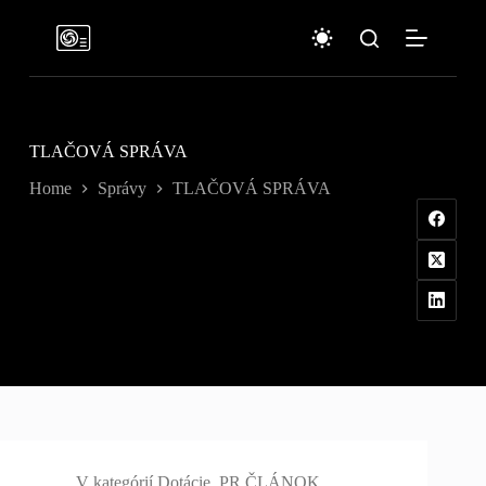
Skip
to
content
TLAČOVÁ SPRÁVA
Home
Správy
TLAČOVÁ SPRÁVA
V kategórií
Dotácie
,
PR ČLÁNOK
,