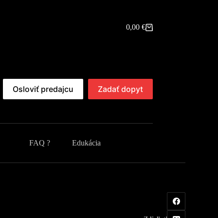
0,00
€
Shopping
cart
Osloviť predajcu
Zadať dopyt
FAQ ?
Edukácia