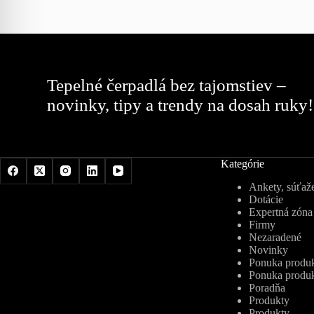
Tepelné čerpadlá bez tajomstiev –
novinky, tipy a trendy na dosah ruky!
Kategórie
Ankety, súťaže
Dotácie
Expertná zóna
Firmy
Nezaradené
Novinky
Ponuka produk
Ponuka produk
Poradňa
Produkty
Produkty