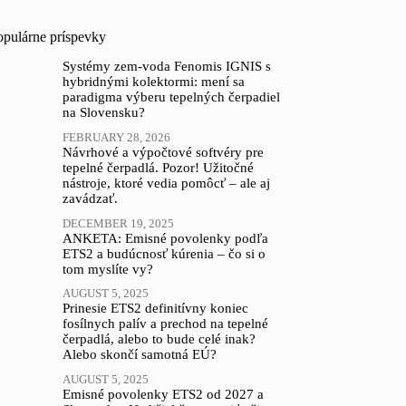
opulárne príspevky
Systémy zem-voda Fenomis IGNIS s
hybridnými kolektormi: mení sa
paradigma výberu tepelných čerpadiel
na Slovensku?
FEBRUARY 28, 2026
Návrhové a výpočtové softvéry pre
tepelné čerpadlá. Pozor! Užitočné
nástroje, ktoré vedia pomôcť – ale aj
zavádzať.
DECEMBER 19, 2025
ANKETA: Emisné povolenky podľa
ETS2 a budúcnosť kúrenia – čo si o
tom myslíte vy?
AUGUST 5, 2025
Prinesie ETS2 definitívny koniec
fosílnych palív a prechod na tepelné
čerpadlá, alebo to bude celé inak?
Alebo skončí samotná EÚ?
AUGUST 5, 2025
Emisné povolenky ETS2 od 2027 a