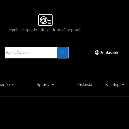
tepelnecerpadlo.info - informačný portál
No
Prihlásenie
results
radňa
Správy
Diskusia
Katalóg