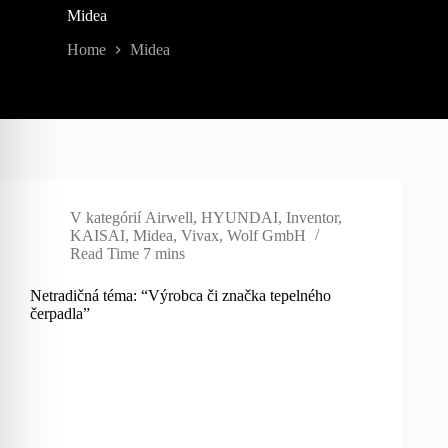
Midea
Home
Midea
V kategórií
Airwell
,
HYUNDAI
,
Inventor
,
KAISAI
,
Midea
,
Vivax
,
Wolf GmbH
Read Time
7 mins
Netradičná téma: “Výrobca či značka tepelného
čerpadla”