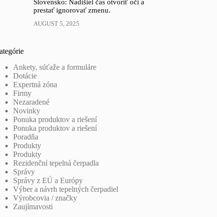
Slovensko: Nadišiel čas otvoriť oči a
prestať ignorovať zmenu.
AUGUST 5, 2025
ategórie
Ankety, súťaže a formuláre
Dotácie
Expertná zóna
Firmy
Nezaradené
Novinky
Ponuka produktov a riešení
Ponuka produktov a riešení
Poradňa
Produkty
Produkty
Rezidenční tepelná čerpadla
Správy
Správy z EÚ a Európy
Výber a návrh tepelných čerpadiel
Výrobcovia / značky
Zaujímavosti