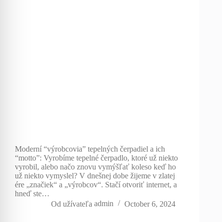
Moderní “výrobcovia” tepelných čerpadiel a ich
“motto”: Vyrobíme tepelné čerpadlo, ktoré už niekto
vyrobil, alebo načo znovu vymýšľať koleso keď ho
už niekto vymyslel? V dnešnej dobe žijeme v zlatej
ére „značiek“ a „výrobcov“. Stačí otvoriť internet, a
hneď ste…
Od užívateľa
admin
October 6, 2024