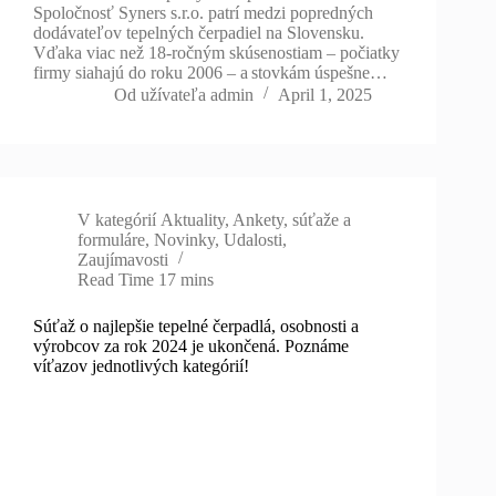
Spoločnosť Syners s.r.o. patrí medzi popredných
dodávateľov tepelných čerpadiel na Slovensku.
Vďaka viac než 18-ročným skúsenostiam – počiatky
firmy siahajú do roku 2006 – a stovkám úspešne…
Od užívateľa
admin
April 1, 2025
V kategórií
Aktuality
,
Ankety, súťaže a
formuláre
,
Novinky
,
Udalosti
,
Zaujímavosti
Read Time
17 mins
Súťaž o najlepšie tepelné čerpadlá, osobnosti a
výrobcov za rok 2024 je ukončená. Poznáme
víťazov jednotlivých kategórií!