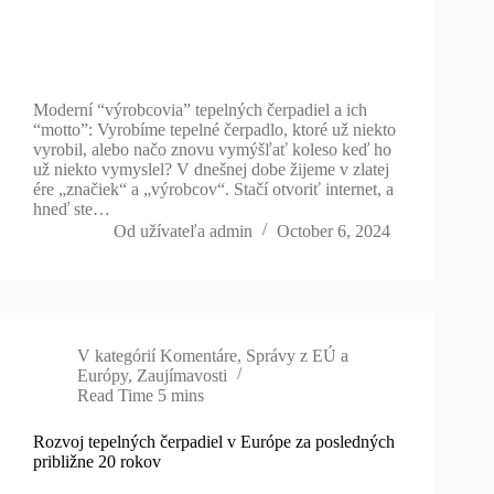
Moderní “výrobcovia” tepelných čerpadiel a ich
“motto”: Vyrobíme tepelné čerpadlo, ktoré už niekto
vyrobil, alebo načo znovu vymýšľať koleso keď ho
už niekto vymyslel? V dnešnej dobe žijeme v zlatej
ére „značiek“ a „výrobcov“. Stačí otvoriť internet, a
hneď ste…
Od užívateľa
admin
October 6, 2024
V kategórií
Komentáre
,
Správy z EÚ a
Európy
,
Zaujímavosti
Read Time
5 mins
Rozvoj tepelných čerpadiel v Európe za posledných
približne 20 rokov