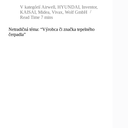
V kategórií
Airwell
,
HYUNDAI
,
Inventor
,
KAISAI
,
Midea
,
Vivax
,
Wolf GmbH
Read Time
7 mins
Netradičná téma: “Výrobca či značka tepelného
čerpadla”