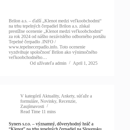
Brilon a.s. – ďalší „Klenot medzi veľkoobchodmi“
na trhu tepelných čerpadiel Brilon a.s. získal
prestížne ocenenie „Klenot medzi veľkoobchodmi“
za rok 2024 od nášho nezávislého odborného portálu
Tepelné čerpadlo .INFO /
www.tepelnecerpadlo.info. Toto ocenenie
vyzdvihuje spoločnosť Brilon ako výnimočného
veľkoobchodného…
Od užívateľa
admin
April 1, 2025
V kategórií
Aktuality
,
Ankety, súťaže a
formuláre
,
Novinky
,
Recenzie
,
Zaujímavosti
Read Time
11 mins
Syners s.r.o. – významný, dôveryhodný hráč a
“Klenot” na trhu tepelných čerpadiel na Slovensku