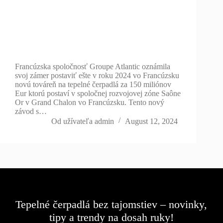
Francúzska spoločnosť Groupe Atlantic oznámila
svoj zámer postaviť ešte v roku 2024 vo Francúzsku
novú továreň na tepelné čerpadlá za 150 miliónov
Eur ktorú postaví v spoločnej rozvojovej zóne Saône
Or v Grand Chalon vo Francúzsku. Tento nový
závod s…
Od užívateľa
admin
August 12, 2024
Tepelné čerpadlá bez tajomstiev – novinky,
tipy a trendy na dosah ruky!