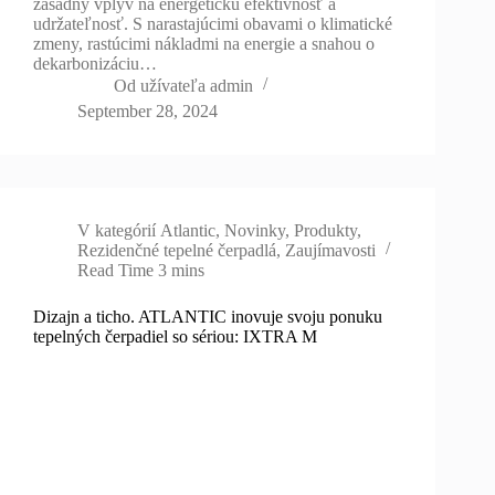
zásadný vplyv na energetickú efektívnosť a
udržateľnosť. S narastajúcimi obavami o klimatické
zmeny, rastúcimi nákladmi na energie a snahou o
dekarbonizáciu…
Od užívateľa
admin
September 28, 2024
V kategórií
Atlantic
,
Novinky
,
Produkty
,
Rezidenčné tepelné čerpadlá
,
Zaujímavosti
Read Time
3 mins
Dizajn a ticho. ATLANTIC inovuje svoju ponuku
tepelných čerpadiel so sériou: IXTRA M