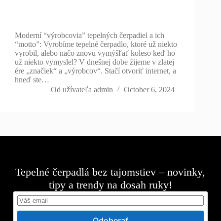
Moderní “výrobcovia” tepelných čerpadiel a ich
“motto”: Vyrobíme tepelné čerpadlo, ktoré už niekto
vyrobil, alebo načo znovu vymýšľať koleso keď ho
už niekto vymyslel? V dnešnej dobe žijeme v zlatej
ére „značiek“ a „výrobcov“. Stačí otvoriť internet, a
hneď ste…
Od užívateľa
admin
October 6, 2024
Tepelné čerpadlá bez tajomstiev – novinky,
tipy a trendy na dosah ruky!
Odoberať