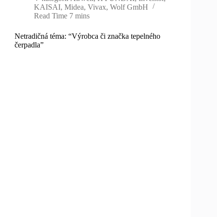
KAISAI
,
Midea
,
Vivax
,
Wolf GmbH
Read Time
7 mins
Netradičná téma: “Výrobca či značka tepelného
čerpadla”