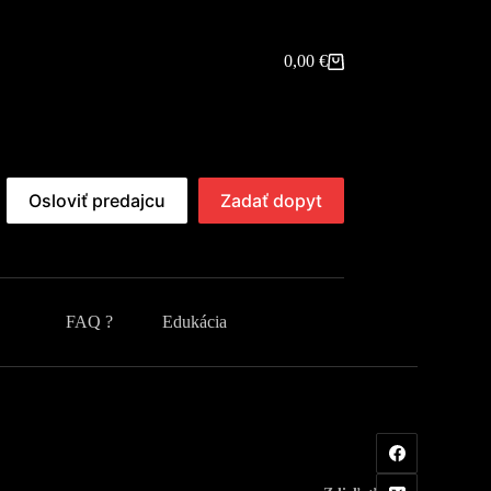
0,00
€
Shopping
cart
Osloviť predajcu
Zadať dopyt
FAQ ?
Edukácia