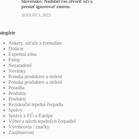
Slovensko: Nadišiel čas otvoriť oči a
prestať ignorovať zmenu.
AUGUST 5, 2025
ategórie
Ankety, súťaže a formuláre
Dotácie
Expertná zóna
Firmy
Nezaradené
Novinky
Ponuka produktov a riešení
Ponuka produktov a riešení
Poradňa
Produkty
Produkty
Rezidenční tepelná čerpadla
Správy
Správy z EÚ a Európy
Výber a návrh tepelných čerpadiel
Výrobcovia / značky
Zaujímavosti