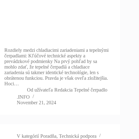
Rozdiely medzi chladiacimi zariadeniami a tepelnými
čerpadlami: Kľúčové technické aspekty a
prevádzkové podmienky Na prvý pohľad by sa
mohlo zdať, že tepelné čerpadlá a chladiace
zariadenia sú takmer identické technológie, len s
obrátenou funkciou. Pravda je však oveľa zložitejšia.
Hoci…
Od užívateľa
Redakcia Tepelné čerpadlo
.INFO
November 21, 2024
V kategórií
Poradňa
,
Technická podpora