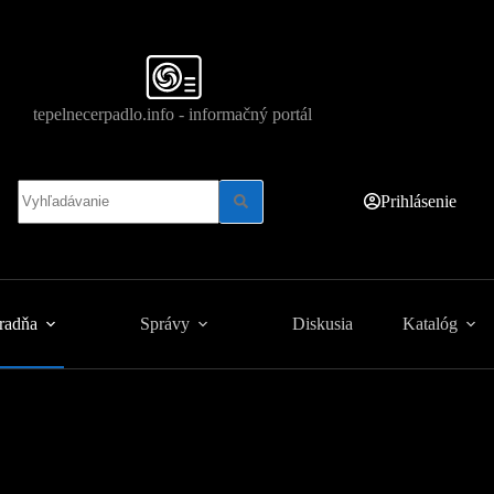
tepelnecerpadlo.info - informačný portál
No
Prihlásenie
results
radňa
Správy
Diskusia
Katalóg