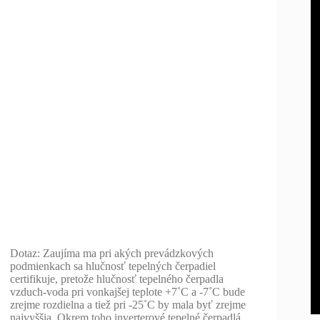
Dotaz: Zaujíma ma pri akých prevádzkových
podmienkach sa hlučnosť tepelných čerpadiel
certifikuje, pretože hlučnosť tepelného čerpadla
vzduch-voda pri vonkajšej teplote +7˚C a -7˚C bude
zrejme rozdielna a tiež pri -25˚C by mala byť zrejme
najvyššia. Okrem toho inverterové tepelné čerpadlá…