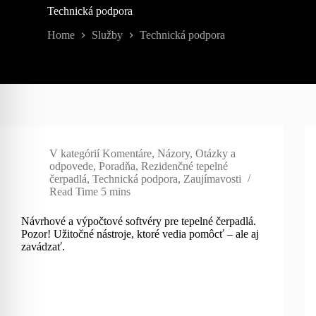
Technická podpora
Home
Služby
Technická podpora
V kategórií
Komentáre
,
Názory
,
Otázky a
odpovede
,
Poradňa
,
Rezidenčné tepelné
čerpadlá
,
Technická podpora
,
Zaujímavosti
Read Time
5 mins
Návrhové a výpočtové softvéry pre tepelné čerpadlá.
Pozor! Užitočné nástroje, ktoré vedia pomôcť – ale aj
zavádzať.