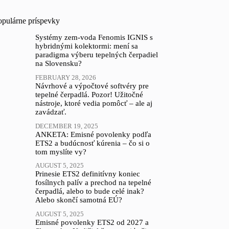
opulárne príspevky
Systémy zem-voda Fenomis IGNIS s
hybridnými kolektormi: mení sa
paradigma výberu tepelných čerpadiel
na Slovensku?
FEBRUARY 28, 2026
Návrhové a výpočtové softvéry pre
tepelné čerpadlá. Pozor! Užitočné
nástroje, ktoré vedia pomôcť – ale aj
zavádzať.
DECEMBER 19, 2025
ANKETA: Emisné povolenky podľa
ETS2 a budúcnosť kúrenia – čo si o
tom myslíte vy?
AUGUST 5, 2025
Prinesie ETS2 definitívny koniec
fosílnych palív a prechod na tepelné
čerpadlá, alebo to bude celé inak?
Alebo skončí samotná EÚ?
AUGUST 5, 2025
Emisné povolenky ETS2 od 2027 a