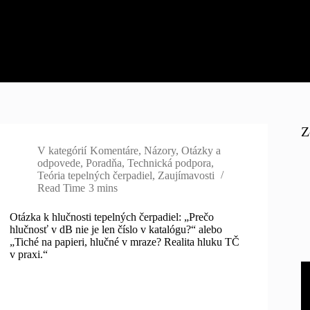
Z
V kategórií
Komentáre
,
Názory
,
Otázky a
odpovede
,
Poradňa
,
Technická podpora
,
Teória tepelných čerpadiel
,
Zaujímavosti
Read Time
3 mins
Otázka k hlučnosti tepelných čerpadiel: „Prečo
hlučnosť v dB nie je len číslo v katalógu?“ alebo
„Tiché na papieri, hlučné v mraze? Realita hluku TČ
v praxi.“