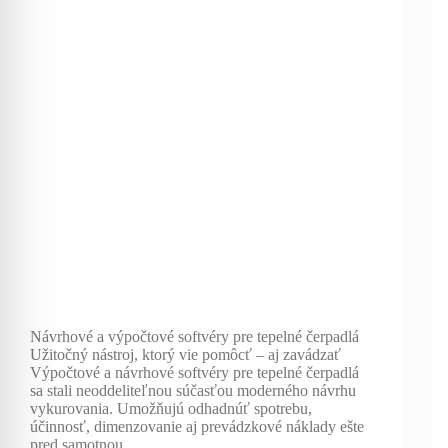
Návrhové a výpočtové softvéry pre tepelné čerpadlá
Užitočný nástroj, ktorý vie pomôcť – aj zavádzať
Výpočtové a návrhové softvéry pre tepelné čerpadlá
sa stali neoddeliteľnou súčasťou moderného návrhu
vykurovania. Umožňujú odhadnúť spotrebu,
účinnosť, dimenzovanie aj prevádzkové náklady ešte
pred samotnou…