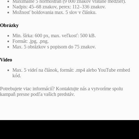
Maximálne 5 normostrán (9 000 znakov vrátane medzier).
Nadpis: 45–68 znakov, perex: 112–336 znakov.
Možnosť boldovania max. 5 slov v článku.
Obrázky
Min. šírka: 600 px, max. veľkosť: 500 kB.
Formát: .jpg, .png.
Max. 5 obrázkov s popisom do 75 znakov.
Video
Max. 5 videí na článok, formát: .mp4 alebo YouTube embed
kód.
Potrebujete viac informácií? Kontaktujte nás a vytvoríme spolu
kampaň presne podľa vašich predstáv.