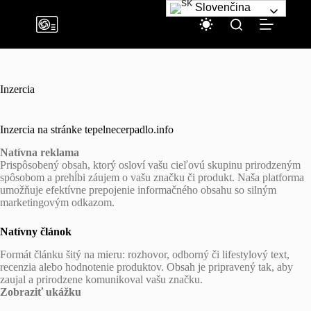
Skip
Slovenčina
to
content
Inzercia
Inzercia na stránke tepelnecerpadlo.info
Natívna reklama
Prispôsobený obsah, ktorý osloví vašu cieľovú skupinu prirodzeným
spôsobom a prehĺbi záujem o vašu značku či produkt. Naša platforma
umožňuje efektívne prepojenie informačného obsahu so silným
marketingovým odkazom.
Natívny článok
Formát článku šitý na mieru: rozhovor, odborný či lifestylový text,
recenzia alebo hodnotenie produktov. Obsah je pripravený tak, aby
zaujal a prirodzene komunikoval vašu značku.
Zobraziť ukážku