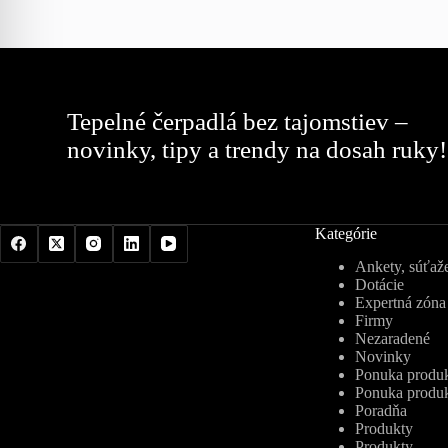
Tepelné čerpadlá bez tajomstiev –
novinky, tipy a trendy na dosah ruky!
Kategórie
Ankety, súťaže
Dotácie
Expertná zóna
Firmy
Nezaradené
Novinky
Ponuka produk
Ponuka produk
Poradňa
Produkty
Produkty