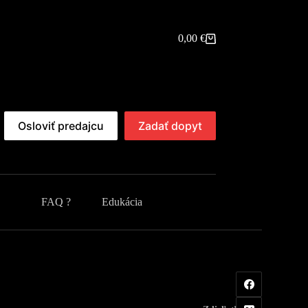
0,00
€
Shopping
cart
Osloviť predajcu
Zadať dopyt
FAQ ?
Edukácia