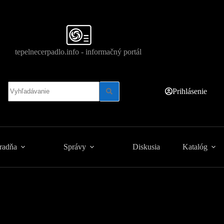
tepelnecerpadlo.info - informačný portál
No
Prihlásenie
results
radňa
Správy
Diskusia
Katalóg