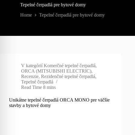
Tepelné čerpadlá pre bytové domy
Home
Tepelné čerpadlá pre bytové domy
V kategórií
Komerčné tepelné čerpadlá
,
ORCA (MITSUBISHI ELECTRIC)
,
Recenzie
,
Rezidenčné tepelné čerpadlá
,
Tepelné čerpadlá
Read Time
8 mins
Unikátne tepelné čerpadlá ORCA MONO pre väčšie
stavby a bytové domy