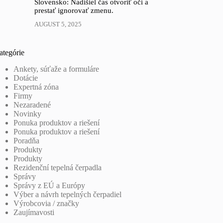
Slovensko: Nadišiel čas otvoriť oči a
prestať ignorovať zmenu.
AUGUST 5, 2025
ategórie
Ankety, súťaže a formuláre
Dotácie
Expertná zóna
Firmy
Nezaradené
Novinky
Ponuka produktov a riešení
Ponuka produktov a riešení
Poradňa
Produkty
Produkty
Rezidenční tepelná čerpadla
Správy
Správy z EÚ a Európy
Výber a návrh tepelných čerpadiel
Výrobcovia / značky
Zaujímavosti