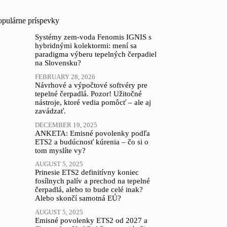
opulárne príspevky
Systémy zem-voda Fenomis IGNIS s
hybridnými kolektormi: mení sa
paradigma výberu tepelných čerpadiel
na Slovensku?
FEBRUARY 28, 2026
Návrhové a výpočtové softvéry pre
tepelné čerpadlá. Pozor! Užitočné
nástroje, ktoré vedia pomôcť – ale aj
zavádzať.
DECEMBER 19, 2025
ANKETA: Emisné povolenky podľa
ETS2 a budúcnosť kúrenia – čo si o
tom myslíte vy?
AUGUST 5, 2025
Prinesie ETS2 definitívny koniec
fosílnych palív a prechod na tepelné
čerpadlá, alebo to bude celé inak?
Alebo skončí samotná EÚ?
AUGUST 5, 2025
Emisné povolenky ETS2 od 2027 a