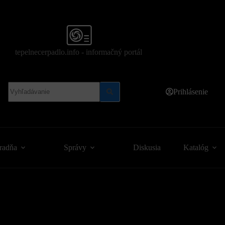
tepelnecerpadlo.info - informačný portál
No
Prihlásenie
results
radňa
Správy
Diskusia
Katalóg