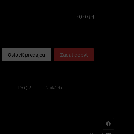
0,00
€
Shopping
cart
Osloviť predajcu
Zadať dopyt
FAQ ?
Edukácia