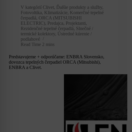
V kategórií
Clivet
,
Ďalšie produkty a služby
,
Fotovoltika
,
Klimatizácie
,
Komerčné tepelné
čerpadlá
,
ORCA (MITSUBISHI
ELECTRIC)
,
Predajca
,
Projektanti
,
Rezidenčné tepelné čerpadlá
,
Slnečné /
termické kolektory
,
Ústredné kúrenie /
podlahové
Read Time
2 mins
Predstavujeme + odporúčame: ENBRA Slovensko,
dovozca tepelných čerpadiel ORCA (Mitsubishi),
ENBRA a Clivet.