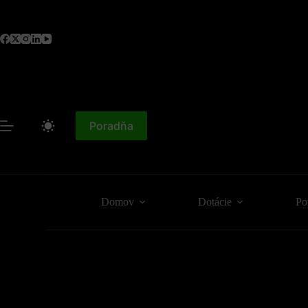
Skip
to
content
Poradňa
Domov
Dotácie
Po