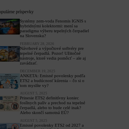
opulárne príspevky
Systémy zem-voda Fenomis IGNIS s
hybridnými kolektormi: mení sa
paradigma výberu tepelných čerpadiel
na Slovensku?
FEBRUARY 28, 2026
Návrhové a výpočtové softvéry pre
tepelné čerpadlá. Pozor! Užitočné
nástroje, ktoré vedia pomôcť – ale aj
zavádzať.
DECEMBER 19, 2025
ANKETA: Emisné povolenky podľa
ETS2 a budúcnosť kúrenia – čo si o
tom myslíte vy?
AUGUST 5, 2025
Prinesie ETS2 definitívny koniec
fosílnych palív a prechod na tepelné
čerpadlá, alebo to bude celé inak?
Alebo skončí samotná EÚ?
AUGUST 5, 2025
Emisné povolenky ETS2 od 2027 a