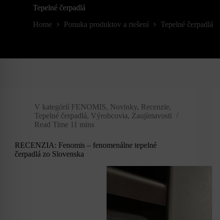
Tepelné čerpadlá
Home
Ponuka produktov a riešení
Tepelné čerpadlá
V kategórií
FENOMIS
,
Novinky
,
Recenzie
,
Tepelné čerpadlá
,
Výrobcovia
,
Zaujímavosti
Read Time
11 mins
RECENZIA: Fenomis – fenomenálne tepelné
čerpadlá zo Slovenska