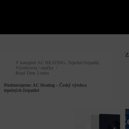
Z
V kategórií
AC HEATING
,
Tepelné čerpadlá
,
Výrobcovia / značky
Read Time
2 mins
Predstavujeme: AC Heating – Český výrobca
tepelných čerpadiel