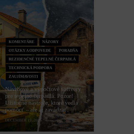
KOMENTÁRE
NÁZORY
OTÁZKY A ODPOVEDE
PORADŇA
REZIDENČNÉ TEPELNÉ ČERPADLÁ
TECHNICKÁ PODPORA
ZAUJÍMAVOSTI
Návrhové a výpočtové softvéry
pre tepelné čerpadlá. Pozor!
Užitočné nástroje, ktoré vedia
pomôcť – ale aj zavádzať.
DECEMBER 19, 2025