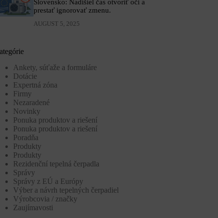
Slovensko: Nadišiel čas otvoriť oči a
prestať ignorovať zmenu.
AUGUST 5, 2025
ategórie
Ankety, súťaže a formuláre
Dotácie
Expertná zóna
Firmy
Nezaradené
Novinky
Ponuka produktov a riešení
Ponuka produktov a riešení
Poradňa
Produkty
Produkty
Rezidenční tepelná čerpadla
Správy
Správy z EÚ a Európy
Výber a návrh tepelných čerpadiel
Výrobcovia / značky
Zaujímavosti