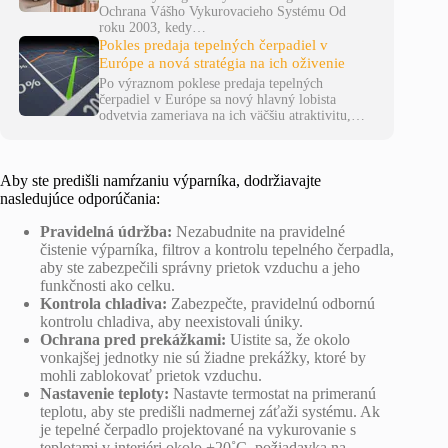
Ochrana Vášho Vykurovacieho Systému Od
roku 2003, kedy…
Pokles predaja tepelných čerpadiel v
Európe a nová stratégia na ich oživenie
Po výraznom poklese predaja tepelných
čerpadiel v Európe sa nový hlavný lobista
odvetvia zameriava na ich väčšiu atraktivitu,…
Aby ste predišli namŕzaniu výparníka, dodržiavajte
nasledujúce odporúčania:
Pravidelná údržba:
Nezabudnite na pravidelné
čistenie výparníka, filtrov a kontrolu tepelného čerpadla,
aby ste zabezpečili správny prietok vzduchu a jeho
funkčnosti ako celku.
Kontrola chladiva:
Zabezpečte, pravidelnú odbornú
kontrolu chladiva, aby neexistovali úniky.
Ochrana pred prekážkami:
Uistite sa, že okolo
vonkajšej jednotky nie sú žiadne prekážky, ktoré by
mohli zablokovať prietok vzduchu.
Nastavenie teploty:
Nastavte termostat na primeranú
teplotu, aby ste predišli nadmernej záťaži systému. Ak
je tepelné čerpadlo projektované na vykurovanie s
teplotami v interiéri okolo +20˚C, požiadavka na