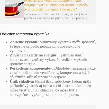
PORADŇA: Voda vs. Chladivo / Ako
funguje “var” a “chladiaci okruh” a prečo
je to dôležité pre tepelné čerpadlá?
Voda versus Chladivo: Ako funguje var ( teda
premena kvapaliny na plyn - paru ) a prečo je…
Dôsledky namrznutia výparníka
Zníženie výkonu:
Namrznutý výparník môže spôsobiť,
že tepelné čerpadlo nebude schopné efektívne
vykurovať.
Zvýšené náklady na energiu:
Systém sa snaží
kompenzovať znížený výkon, čo vedie k zvýšeniu
spotreby energie.
Poškodenie komponentov:
Dlhodobé namŕzanie môže
viesť k poškodeniu ventilátorov, kompresora a iných
dôležitých súčastí tepelného čerpadla.
Únik chladiva:
Nárast tlaku spôsobený ľadom môže
poškodiť výparník aj iné časti chladiaceho okruhu čo
môže viesť k úniku chladiva, čo môže byť aj
nebezpečné a vyžaduje si to odbornú opravu.