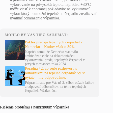
vykurovanie na privysokú teplotu napríklad +30˚C
môže viesť k enormnej požiadavke na vykurovací
výkon ktorý neumožní tepelnému čerpadlu zrealizovať
kvalitné odmrazenie výparníka.
MOHLO BY VÁS TIEŽ ZAUJÍMAŤ:
Pokles predaja tepelných čerpadiel v
Nemecku – Kotlov však o 39%
Napriek tomu, že Nemecko stanovilo
ambiciózne ciele na dekarbonizáciu
vykurovania, predaj tepelných čerpadiel v
prvých mesiacoch roka 2024…
Poradňa / 2. zo série rozhovory s
odborníkmi na tepelné čerpadlá: Vy sa
pýtate – my odpovedáme.
Pripravili sme pre Vás už 2. súbor otázok laikov
a odpovedí odborníkov, na tému tepelných
čerpadiel: Všetko, čo…
Riešenie problému s namrznutím výparníka