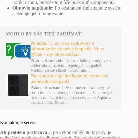
horúcu vodu, pretože to môže poškodiť komponenty.
Obnovte napájanie:
Po odstránení ľadu zapnite systém
a sledujte jeho fungovanie.
MOHLO BY VÁS TIEŽ ZAUJÍMAŤ:
Poradňa / 1. zo série rozhovory s
odborníkmi na tepelné čerpadlá: Vy sa
pýtate – my odpovedáme.
Pripravili sme súbor otázok laikov a odpovedí
odborníkov, na tému tepelných čerpadiel:
Všetko, čo ste chceli vedieť, ale…
Panasonic testuje inteligentné termostaty
pre tepelné čerpadlá
Panasonic oznámil, že od novembra integruje
sériu domácich energetických manažmentových
riešení do svojich tepelných čerpadiel Aquarea
vzduch-voda, ktoré…
Kontaktujte servis
Ak problém pretrváva
aj po vykonaní týchto krokov, je
najlepšie kontaktovať odborný servis. Technici majú potrebné