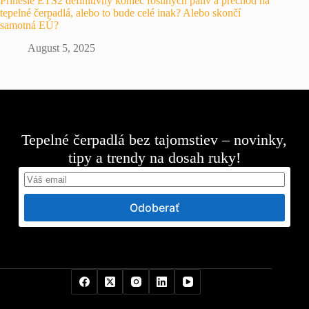
Prinesie ETS2 definitívny koniec fosílnych palív a prechod na
tepelné čerpadlá, alebo to bude celé inak? Alebo skončí
samotná EÚ?
August 5, 2025
Tepelné čerpadlá bez tajomstiev – novinky,
tipy a trendy na dosah ruky!
Odoberať