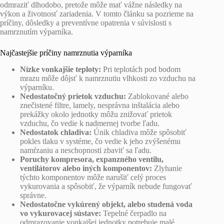
odmraziť dlhodobo, pretože môže mať vážne následky na
výkon a životnosť zariadenia. V tomto článku sa pozrieme na
príčiny, dôsledky a preventívne opatrenia v súvislosti s
namrznutím výparníka.
Najčastejšie príčiny namrznutia výparníka
Nízke vonkajšie teploty:
Pri teplotách pod bodom
mrazu môže dôjsť k namrznutiu vlhkosti zo vzduchu na
výparníku.
Nedostatočný prietok vzduchu:
Zablokované alebo
znečistené filtre, lamely, nesprávna inštalácia alebo
prekážky okolo jednotky môžu znižovať prietok
vzduchu, čo vedie k nadmernej tvorbe ľadu.
Nedostatok chladiva:
Únik chladiva môže spôsobiť
pokles tlaku v systéme, čo vedie k jeho zvýšenému
namŕzaniu a neschopnosti zbaviť sa ľadu.
Poruchy kompresora, expanzného ventilu,
ventilátorov alebo iných komponentov:
Zlyhanie
týchto komponentov môže narušiť celý proces
vykurovania a spôsobiť, že výparník nebude fungovať
správne.
Nedostatočne vykúrený objekt, alebo studená voda
vo vykurovacej sústave:
Tepelné čerpadlo na
odmrazovanie vonkajšej jednotky potrebuje malé