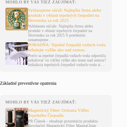
MOHLO BY VÁS TIEŽ ZAUJÍMAŤ:
Vyhlasujeme súťaž: Najlepšia firma alebo
produkt v oblasti tepelných čerpadiel na
Slovensku za rok 2025
Vyhlásenie súťaže: Najlepšia firma alebo
produkt v oblasti tepelných čerpadiel na
Slovensku za rok 2025 S potešením
oznamujeme…
PORADŇA: Tepelné čerpadlá vzduch-voda
inštalujte vyššie ako nad zemou.
Prečo sa tepelné čerpadlá vzduch-voda odporúča
inštalovať vo väčšej výške ako tesne nad zemou?
Inštalácia tepelných čerpadiel vzduch-voda si…
Základné preventívne opatrenia
MOHLO BY VÁS TIEŽ ZAUJÍMAŤ:
Magnetický Filter: Ochrana Vášho
Tepelného Čerpadla
PR Článok - obsahuje prezentáciu produktu
Revolučný Magnetický Filter MagnaClean: