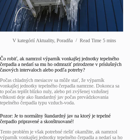
V kategórií
Aktuality
,
Poradňa
Read Time
5 mins
Čo robiť, ak namrzol výparník vonkajšej jednotky tepelného
čerpadla a nedarí sa mu ho odmraziť prirodzene v príslušných
časových intervaloch alebo podľa potreby?
Počas chladných mesiacov sa môže stať, že výparník
vonkajšej jednotky tepelného čerpadla namrzne. Dokonca sa
to počas teplôt blízko nuly, alebo pri zvýšenej vzdušnej
vlhkosti deje ako štandardný jav počas prevádzkovania
tepelného čerpadla typu vzduch-voda.
Pozor: Je to normálny štandardný jav na ktorý je tepelné
čerpadlo pripravené a skonštruované!
Tento problém je však potrebné riešiť okamžite, ak namrzol
výparník vonkajšej jednotky tepelného čerpadla a nedarí sa ho