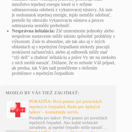
množstvo tepelnej energie ktoré si v režime
odmrazovania odoberá z vykurovacej sústavy. Ak tam
je nedostatok tepelnej energie, teplo nemôže odobrať,
pretože by ohrozilo vykurovaciu sústavu a proces
odmrazenia nemôže prebehnúť.
Nesprávna inštalácia:
Zlé umiestnenie jednotky alebo
nesprávne nastavenie môže takisto spôsobiť problémy s
výkonom. Znie to absurdne, ale tak ako aj v iných
oblastiach aj s tepelnými čerpadlami niekedy pracujú
neskúsení začiatočníci, alebo aj odborník môže mať
“zlý deň” a zbabrať inštaláciu a práve Vy ste na niekoho
z nich mohli naraziť. Dúfame, že to nebude Váš prípad,
ak predsa, tak Vám radi pomôžeme s riešením
problémov s tepelným čerpadlom
MOHLO BY VÁS TIEŽ ZAUJÍMAŤ:
PORADŇA: Prvá pomoc pri poruchách
tepelných čerpadiel. Rada pre úplných
laikov – kontaktujte servis.
Poradňa pre laikov: Prvá pomoc pri poruchách
tepelných čerpadiel. Ako každé technické
zariadenie, aj tepelné čerpadlo môže naraziť…