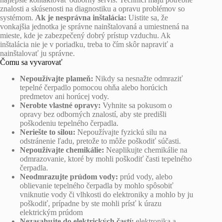
znalosti a skúsenosti na diagnostiku a opravu problémov so
systémom.
Ak je nesprávna inštalácia:
Uistite sa, že
vonkajšia jednotka je správne nainštalovaná a umiestnená na
mieste, kde je zabezpečený dobrý prístup vzduchu. Ak
inštalácia nie je v poriadku, treba to čím skôr napraviť a
nainštalovať ju správne.
Čomu sa vyvarovať
Nepoužívajte plameň:
Nikdy sa nesnažte odmraziť
tepelné čerpadlo pomocou ohňa alebo horúcich
predmetov ani horúcej vody.
Nerobte vlastné opravy:
Vyhnite sa pokusom o
opravy bez odborných znalostí, aby ste predišli
poškodeniu tepelného čerpadla.
Neriešte to silou:
Nepoužívajte fyzickú silu na
odstránenie ľadu, pretože to môže poškodiť súčasti.
Nepoužívajte chemikálie:
Neaplikujte chemikálie na
odmrazovanie, ktoré by mohli poškodiť časti tepelného
čerpadla.
Neodmrazujte prúdom vody:
prúd vody, alebo
oblievanie tepelného čerpadla by mohlo spôsobiť
vniknutie vody či vlhkosti do elektroniky a mohlo by ju
poškodiť, prípadne by ste mohli prísť k úrazu
elektrickým prúdom
Nezasahujte do elektrických častí:
elektronika a