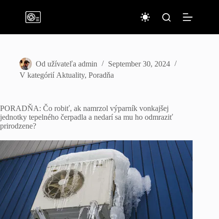
Skip
to
content
Od užívateľa
admin
September 30, 2024
V kategórií
Aktuality
,
Poradňa
PORADŇA: Čo robiť, ak namrzol výparník vonkajšej
jednotky tepelného čerpadla a nedarí sa mu ho odmraziť
prirodzene?