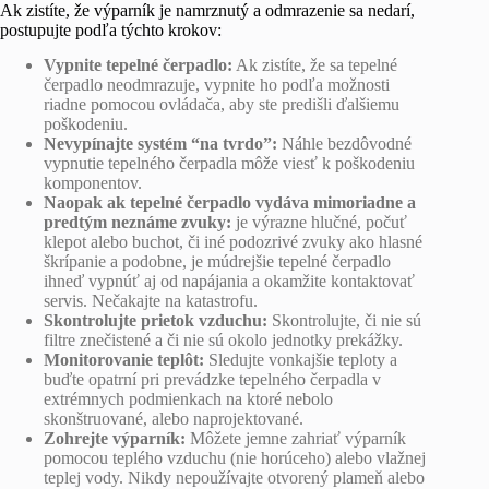
Ak zistíte, že výparník je namrznutý a odmrazenie sa nedarí,
postupujte podľa týchto krokov:
Vypnite tepelné čerpadlo:
Ak zistíte, že sa tepelné
čerpadlo neodmrazuje, vypnite ho podľa možnosti
riadne pomocou ovládača, aby ste predišli ďalšiemu
poškodeniu.
Nevypínajte systém “na tvrdo”:
Náhle bezdôvodné
vypnutie tepelného čerpadla môže viesť k poškodeniu
komponentov.
Naopak ak tepelné čerpadlo vydáva mimoriadne a
predtým neznáme zvuky:
je výrazne hlučné, počuť
klepot alebo buchot, či iné podozrivé zvuky ako hlasné
škrípanie a podobne, je múdrejšie tepelné čerpadlo
ihneď vypnúť aj od napájania a okamžite kontaktovať
servis. Nečakajte na katastrofu.
Skontrolujte prietok vzduchu:
Skontrolujte, či nie sú
filtre znečistené a či nie sú okolo jednotky prekážky.
Monitorovanie teplôt:
Sledujte vonkajšie teploty a
buďte opatrní pri prevádzke tepelného čerpadla v
extrémnych podmienkach na ktoré nebolo
skonštruované, alebo naprojektované.
Zohrejte výparník:
Môžete jemne zahriať výparník
pomocou teplého vzduchu (nie horúceho) alebo vlažnej
teplej vody. Nikdy nepoužívajte otvorený plameň alebo