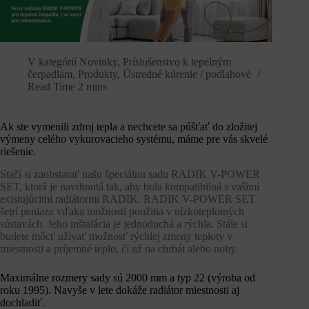
V kategórií
Novinky
,
Príslušenstvo k tepelným
čerpadlám
,
Produkty
,
Ústredné kúrenie / podlahové
Read Time
2 mins
Ak ste vymenili zdroj tepla a nechcete sa púšťať do zložitej
výmeny celého vykurovacieho systému, máme pre vás skvelé
riešenie.
Stačí si zaobstarať našu špeciálnu sadu RADIK V-POWER
SET, ktorá je navrhnutá tak, aby bola kompatibilná s vašimi
existujúcimi radiátormi RADIK. RADIK V-POWER SET
šetrí peniaze vďaka možnosti použitia v nízkoteplotných
sústavách. Jeho inštalácia je jednoduchá a rýchla. Stále si
budete môcť užívať možnosť rýchlej zmeny teploty v
miestnosti a príjemné teplo, či už na chrbát alebo nohy.
Maximálne rozmery sady sú 2000 mm a typ 22 (výroba od
roku 1995). Navyše v lete dokáže radiátor miestnosti aj
dochladiť.