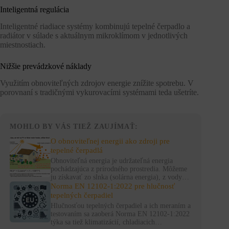
Inteligentná regulácia
Inteligentné riadiace systémy kombinujú tepelné čerpadlo a
radiátor v súlade s aktuálnym mikroklímom v jednotlivých
miestnostiach.
Nižšie prevádzkové náklady
Využitím obnoviteľných zdrojov energie znížite spotrebu. V
porovnaní s tradičnými vykurovacími systémami teda ušetríte.
MOHLO BY VÁS TIEŽ ZAUJÍMAŤ:
O obnoviteľnej energii ako zdroji pre
tepelné čerpadlá
Obnoviteľná energia je udržateľná energia
pochádzajúca z prírodného prostredia. Môžeme
ju získavať zo slnka (solárna energia), z vody…
Norma EN 12102-1:2022 pre hlučnosť
tepelných čerpadiel
Hlučnosťou tepelných čerpadiel a ich meraním a
testovaním sa zaoberá Norma EN 12102-1:2022
týka sa tiež klimatizácií, chladiacich…