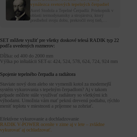
vynálezca svetových tepelných čerpadiel
Aurel Stodola a Tepelné Čerpadlá: Priekopník v
oblasti termodynamiky a strojárstva, ktorý
predbehol svoju dobu, prekročil svoj tieň,…
SET môžete využiť pre všetky doskové telesá RADIK typ 22
podľa uvedených rozmerov:
Dĺžka: od 400 do 2000 mm
Výška po inštalácii SET-u: 424, 524, 578, 624, 724, 924 mm
Spojenie tepelného čerpadla a radiátora
Staviate nový dom alebo ste vymenili kotol za modernejší
systém vykurovania s tepelným čerpadlom? Aj v takom
prípade môžete stále využívať radiátory so všetkými ich
výhodami. Umožnia vám mať peknú drevenú podlahu, rýchlo
meniť teplotu v miestnosti a príjemne sa zohriať.
Efektívne vykurovanie a dochladzovanie
RADIK V-POWER oceníte v zime aj v lete – zvládne
vykurovať aj ochladzovať.