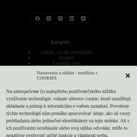
Kategórie
Ankety, súťaže a formuláre
Dotácie
Expertná zóna
Firmy
Nastavenia a súhlas / nesúhlas s
Nezaradené
COOKIES
Novinky
Ponuka produktov a riešení
Ponuka produktov a riešení
Na zabezpečenie čo najlepšieho používateľského zážitku
Poradňa
využívame technológie, vrátane súborov cookie, ktoré umožňujú
Produkty
ukladanie a prístup k informáciám o vašom zariadení. Povolenie
Produkty
Rezidenční tepelná čerpadla
týchto technológií nám pomáha spracovávať údaje, ako sú vzory
Správy
prehliadania alebo jedinečné identifikátory na tejto stránke. Ak s
Správy z EÚ a Európy
ich používaním nesúhlasíte alebo svoj súhlas odvoláte, môže to
Výber a návrh tepelných čerpadiel
Výrobcovia / značky
negatívne ovplyvniť určité funkcie a vlastnosti webu.