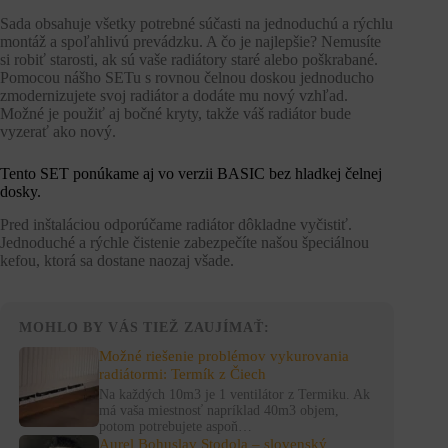
Sada obsahuje všetky potrebné súčasti na jednoduchú a rýchlu
montáž a spoľahlivú prevádzku. A čo je najlepšie? Nemusíte
si robiť starosti, ak sú vaše radiátory staré alebo poškrabané.
Pomocou nášho SETu s rovnou čelnou doskou jednoducho
zmodernizujete svoj radiátor a dodáte mu nový vzhľad.
Možné je použiť aj bočné kryty, takže váš radiátor bude
vyzerať ako nový.
Tento SET ponúkame aj vo verzii BASIC bez hladkej čelnej
dosky.
Pred inštaláciou odporúčame radiátor dôkladne vyčistiť.
Jednoduché a rýchle čistenie zabezpečíte našou špeciálnou
kefou, ktorá sa dostane naozaj všade.
MOHLO BY VÁS TIEŽ ZAUJÍMAŤ:
Možné riešenie problémov vykurovania
radiátormi: Termík z Čiech
Na každých 10m3 je 1 ventilátor z Termiku. Ak
má vaša miestnosť napríklad 40m3 objem,
potom potrebujete aspoň…
Aurel Bohuslav Stodola – slovenský