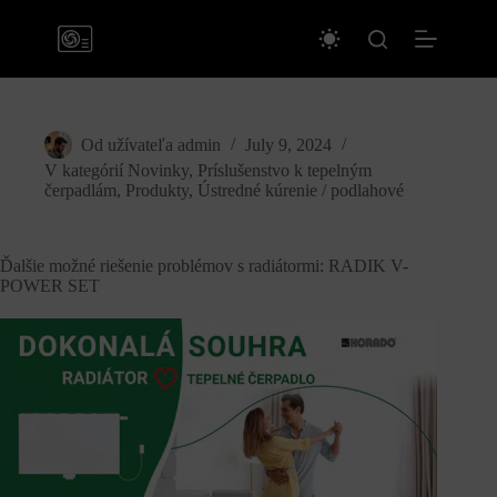
Skip
to
content
Od užívateľa
admin
July 9, 2024
V kategórií
Novinky
,
Príslušenstvo k tepelným
čerpadlám
,
Produkty
,
Ústredné kúrenie / podlahové
Ďalšie možné riešenie problémov s radiátormi: RADIK V-
POWER SET