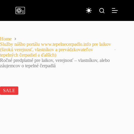
Skip
to
content
Home
Služby nášho portálu www.tepelnecerpadlo.info pre laikov
(širokú verejnosť, vlastníkov a prevádzkovateľov
tepelných čerpadiel a ďalších)
Ročné predplatné pre laikov, verejnosť – vlastníkov, alebo
záujemcov o tepelné čerpadlá
SALE