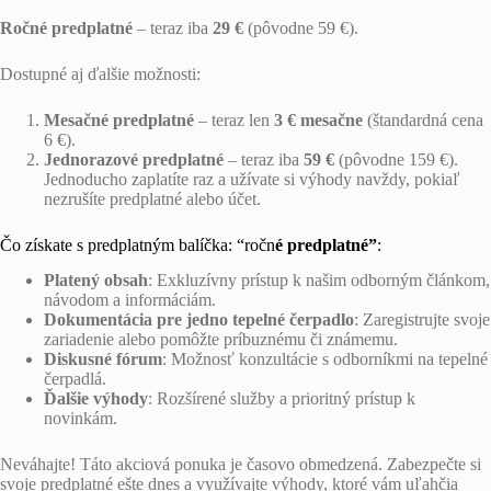
Ročné predplatné
– teraz iba
29 €
(pôvodne 59 €).
Dostupné aj ďalšie možnosti:
Mesačné predplatné
– teraz len
3 € mesačne
(štandardná cena
6 €).
Jednorazové predplatné
– teraz iba
59 €
(pôvodne 159 €).
Jednoducho zaplatíte raz a užívate si výhody navždy, pokiaľ
nezrušíte predplatné alebo účet.
Čo získate s predplatným balíčka: “ročn
é predplatné”
:
Platený obsah
: Exkluzívny prístup k našim odborným článkom,
návodom a informáciám.
Dokumentácia pre jedno tepelné čerpadlo
: Zaregistrujte svoje
zariadenie alebo pomôžte príbuznému či známemu.
Diskusné fórum
: Možnosť konzultácie s odborníkmi na tepelné
čerpadlá.
Ďalšie výhody
: Rozšírené služby a prioritný prístup k
novinkám.
Neváhajte! Táto akciová ponuka je časovo obmedzená. Zabezpečte si
svoje predplatné ešte dnes a využívajte výhody, ktoré vám uľahčia