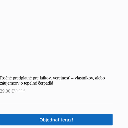
Ročné predplatné pre laikov, verejnosť – vlastníkov, alebo
záujemcov o tepelné čerpadlá
29,00
€
59,00
€
Original
Current
price
price
was:
is:
59,00 €.
29,00 €.
Objednať teraz!