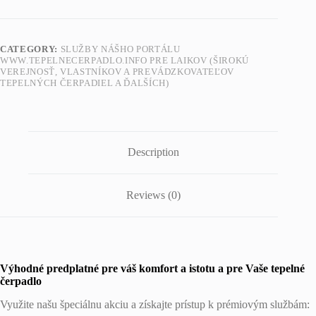
CATEGORY:
SLUŽBY NÁŠHO PORTÁLU
WWW.TEPELNECERPADLO.INFO PRE LAIKOV (ŠIROKÚ
VEREJNOSŤ, VLASTNÍKOV A PREVÁDZKOVATEĽOV
TEPELNÝCH ČERPADIEL A ĎALŠÍCH)
Description
Reviews (0)
Výhodné predplatné pre váš komfort a istotu a pre Vaše tepelné
čerpadlo
Využite našu špeciálnu akciu a získajte prístup k prémiovým službám: